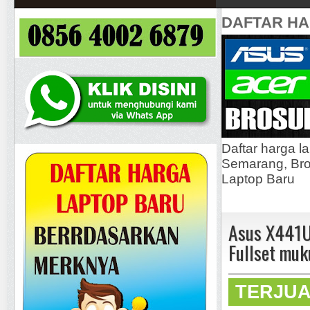
DAFTAR H
Daftar harga l
Semarang, Bros
Laptop Baru
Asus X441U
Fullset muk
TERJU