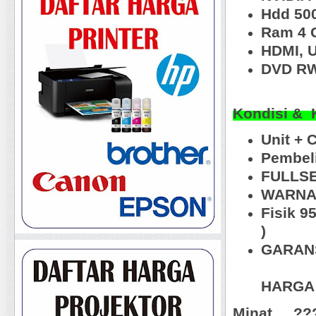
Hdd 50
Ram 4 
HDMI, 
DVD R
Kondisi & 
Unit + 
Pembeli
FULLSE
WARNA 
Fisik 9
)
GARANS
HARGA 
Minat ... ?