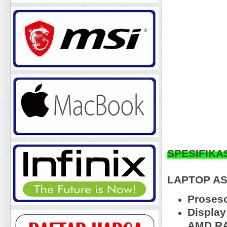
SPESIFIKA
LAPTOP A
Proseso
Display
AMD R