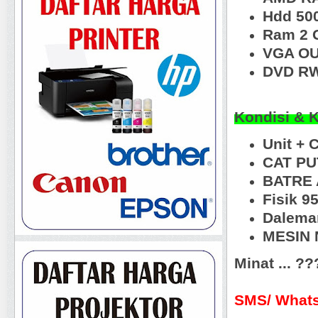
Hdd 50
Ram 2 
VGA OU
DVD RW
Kondisi & 
Unit + 
CAT PU
BATRE 
Fisik 9
Dalema
MESIN N
Minat ... ?
SMS/ Whats