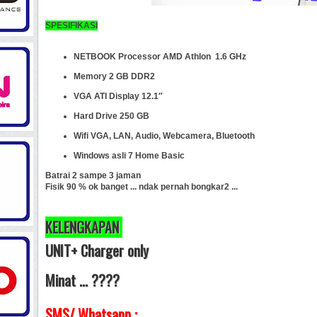
SPESIFIKASI
NETBOOK Processor AMD Athlon 1.6 GHz
Memory 2 GB DDR2
VGA ATI Display 12.1″
Hard Drive 250 GB
Wifi VGA, LAN, Audio, Webcamera, Bluetooth
Windows asli 7 Home Basic
Batrai 2 sampe 3 jaman
Fisik 90 % ok banget ... ndak pernah bongkar2 ...
KELENGKAPAN
UNIT+ Charger only
Minat ... ????
SMS/ Whatsapp :