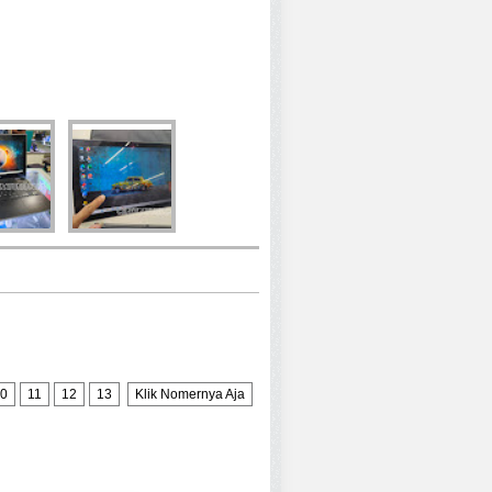
0
11
12
13
Klik Nomernya Aja