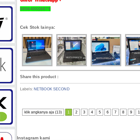
085640026879
Cek Stok lainya:
Share this product
:
Labels:
NETBOOK SECOND
klik angkanya aja (13)
1
2
3
4
5
6
7
8
9
1
Instagram kami