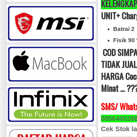
KELENGKAP
UNIT+ Char
Batrai 2
Fisik 90
COD SIMPA
TIDAK JUAL
HARGA Coco
Minat ... ??
SMS/ Whats
085640026
Cek Stok la