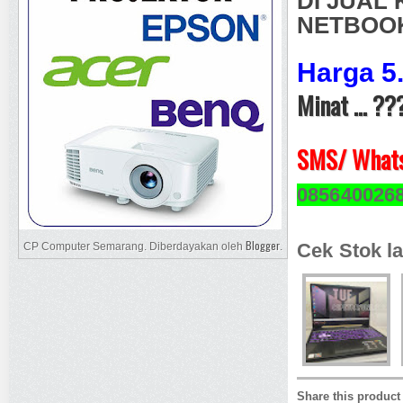
DI JUAL 
NETBOOK 
Harga 5
Minat ... ??
SMS/ Whats
085640026
Blogger
Cek Stok la
CP Computer Semarang. Diberdayakan oleh
.
Share this product