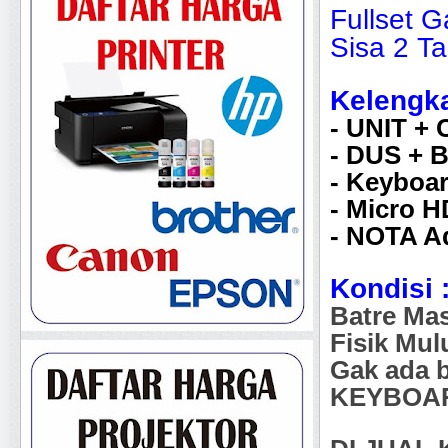
Fullset 
Sisa 2 T
Kelengk
- UNIT +
- DUS + 
- Keyboar
- Micro 
- NOTA A
Kondisi 
Batre Ma
Fisik Mu
Gak ada b
KEYBOARD