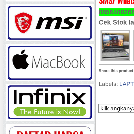
SMS/ Whats
085640026
Cek Stok la
Share this product
Labels:
LAP
klik angkanya