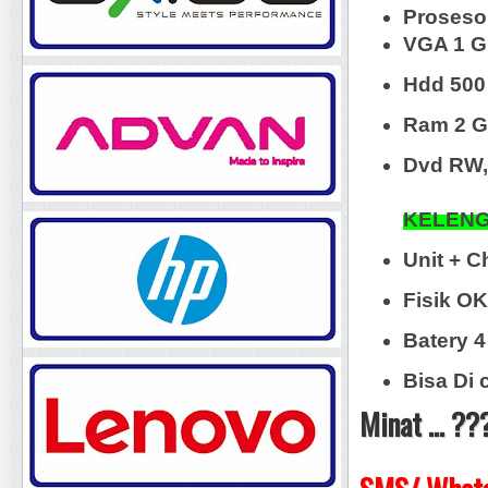
Proseso
VGA 1 G
Hdd 500
Ram 2 
Dvd RW, 
KELENG
Unit + C
Fisik 
Batery 
Bisa Di
Minat ... ??