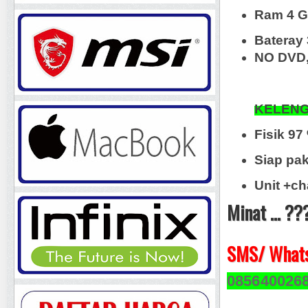
Ram 4 
Bateray
NO DVD,
KELENG
Fisik 9
Siap pak
Unit +ch
Minat ... ??
SMS/ Whats
085640026