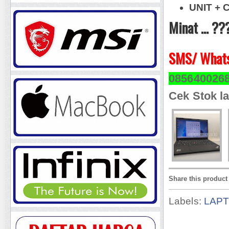
UNIT + 
Minat ... ??
SMS/ Whats
085640026
Cek Stok la
Share this product
Labels:
LAP