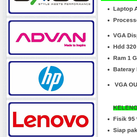
Laptop 
Processo
VGA Dis
Hdd 320
Ram 1 
Bateray 
VGA OUT
KELENG
Fisik 9
Siap pa