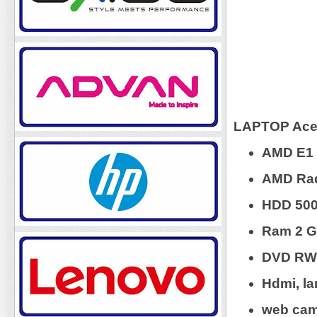
LAPTOP Ace
AMD E1 
AMD Rad
HDD 50
Ram 2 
DVD RW
Hdmi, la
web ca