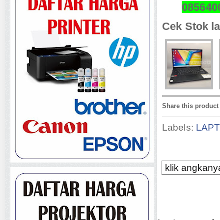
085640
Cek Stok la
Share this product
Labels:
LAP
klik angkanya