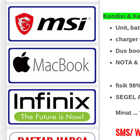
Kondisi & K
Unit, bat
charger 
Dus book
NOTA & 
fisik 98
SEGEL 
Minat ..
SMS/ W