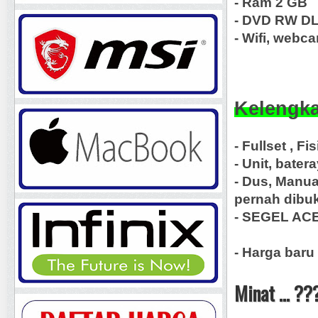
- Ram 2 GB
- DVD RW D
- Wifi, webc
Kelengka
- Fullset , F
- Unit, bater
- Dus, Manua
pernah dibu
- SEGEL AC
- Harga baru 
Minat ... ??