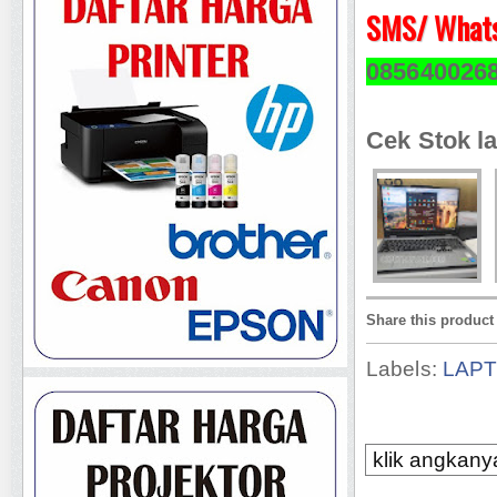
SMS/ Whats
085640026
Cek Stok la
Share this product
Labels:
LAP
klik angkanya