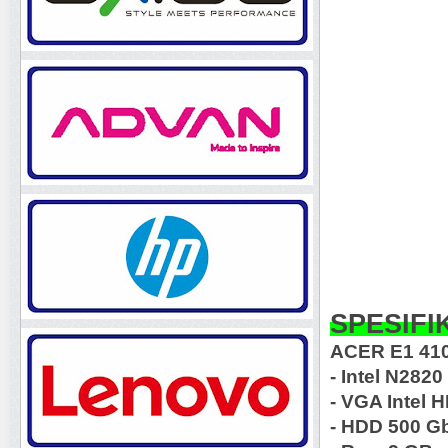
SPESIFIK
ACER E1 41
- Intel N2820
- VGA Intel 
- HDD 500 G