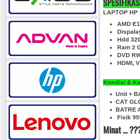
SPESIFIKAS
LAPTOP HP 
AMD E1
Dispala
Hdd 32
Ram 2 
DVD R
HDMI, V
Kondisi & K
Unit + B
CAT GLO
BATRE 
Fisik 9
Minat ... ??