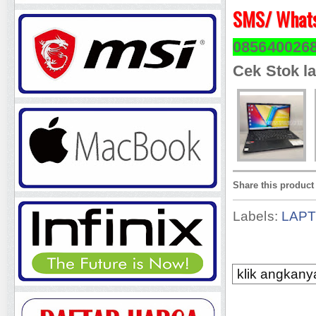
SMS/ Whats
085640026
Cek Stok la
Share this product
Labels:
LAP
klik angkanya