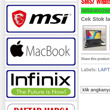
SMS/ Whats
085640026
Cek Stok la
Share this product
Labels:
LAP
klik angkanya