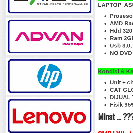
LAPTOP
AS
Proseso
AMD Ra
Hdd 320
Ram 2G
Usb 3.0,
NO DVD 
Kondisi & K
Unit + c
CAT GL
DIJUAL
Fisik 95
Minat ... ??