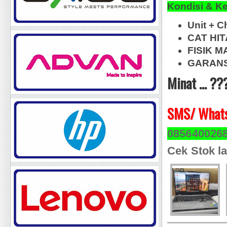
Kondisi & K
Unit + C
CAT HI
FISIK M
GARANS
Minat ... ??
SMS/ Whats
085640026
Cek Stok la