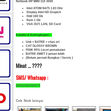
Netbook HP MINI 110 3000
Intel ATOM N475 1.83 Ghz
Display Intel HD Grapich
Hdd 160 Gb
Ram 1 Gb
VGA OUT, LAN, SD Card
Kondisi & Kelengkapan :
Unit + BATRE + chas ori
CAT GLOSSY BROWN
FISIK 95% Lecet pemakaian
BATRE AWET 2 jaman lebih
{Belum pernah Bongkar / Servis }
Minat ... ????
SMS/ Whatsapp :
085640026879
Cek Stok lainya: