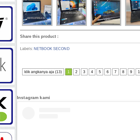
Share this product
:
Labels:
NETBOOK SECOND
klik angkanya aja (13)
1
2
3
4
5
6
7
8
9
1
Instagram kami