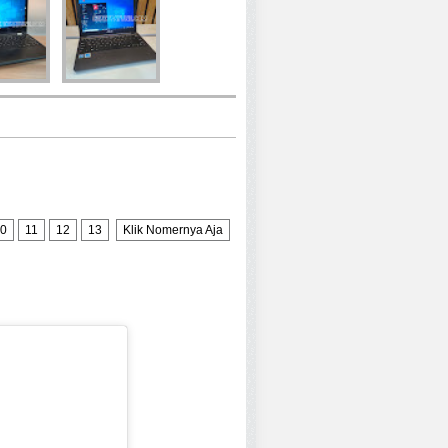
0
11
12
13
Klik Nomernya Aja