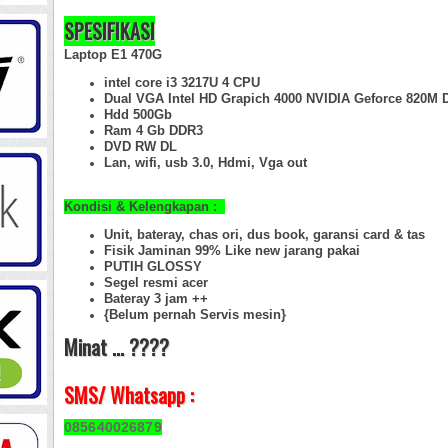
SPESIFIKASI
Laptop E1 470G
intel core i3 3217U 4 CPU
Dual VGA Intel HD Grapich 4000 NVIDIA Geforce 820M 
Hdd 500Gb
Ram 4 Gb DDR3
DVD RW DL
Lan, wifi, usb 3.0, Hdmi, Vga out
Kondisi & Kelengkapan :
Unit, bateray, chas ori, dus book, garansi card & tas
Fisik Jaminan 99% Like new jarang pakai
PUTIH GLOSSY
Segel resmi acer
Bateray 3 jam ++
{Belum pernah Servis mesin}
Minat ... ????
SMS/ Whatsapp :
085640026879