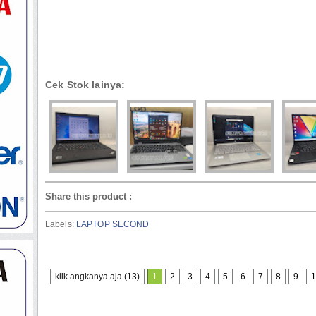
Cek Stok lainya:
Share this product
:
Labels:
LAPTOP SECOND
klik angkanya aja (13)
1
2
3
4
5
6
7
8
9
1