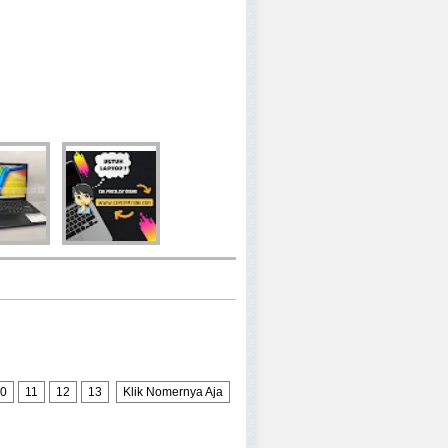
0
11
12
13
Klik Nomernya Aja