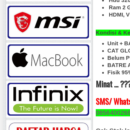
Hdd 320
Ram 2 
HDMI, V
Kondisi & K
Unit + 
CAT GL
Belum P
BATRE 
Fisik 9
Minat ... ??
SMS/ Whats
085640026