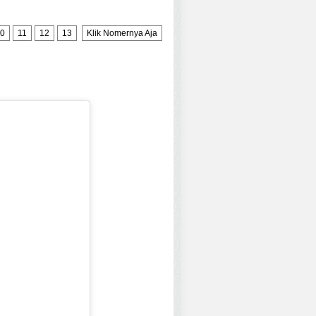
0
11
12
13
Klik Nomernya Aja