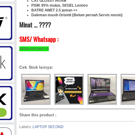
CAT GLOSSY HITAM
FISIK 95% mulus, SEGEL Lenovo
BATRE AWET 2.5 jaman ++
Daleman masih Orisinil {Belum pernah Servis mesin}
Minat ... ????
SMS/ Whatsapp :
085640026879
Cek Stok lainya:
Share this product
:
Labels:
LAPTOP SECOND