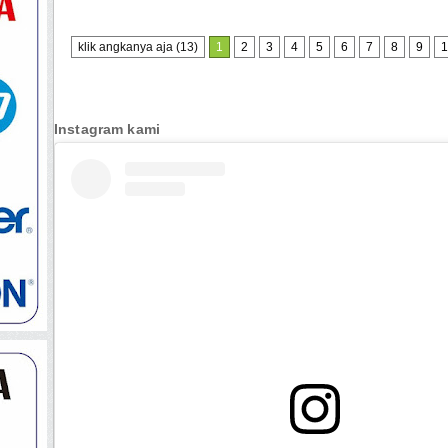
klik angkanya aja (13)
1
2
3
4
5
6
7
8
9
1
Instagram kami