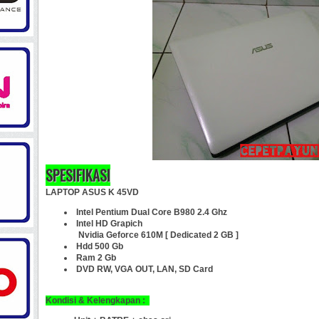
SPESIFIKASI
LAPTOP ASUS K 45VD
Intel Pentium Dual Core B980 2.4 Ghz
Intel HD Grapich
Nvidia Geforce 610M [ Dedicated 2 GB ]
Hdd 500 Gb
Ram 2 Gb
DVD RW, VGA OUT, LAN, SD Card
Kondisi & Kelengkapan :