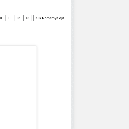
0
11
12
13
Klik Nomernya Aja