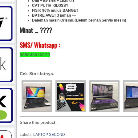
Unit + BATRE + chas ori
CAT PUTIH GLOSSY
FISIK 96% mulus BANGET
BATRE AWET 3 jaman ++
Daleman masih Orisinil, {Belum pernah Servis mesin}
Minat ... ????
SMS/ Whatsapp :
085640026879
Cek Stok lainya:
Share this product
:
Labels:
LAPTOP SECOND