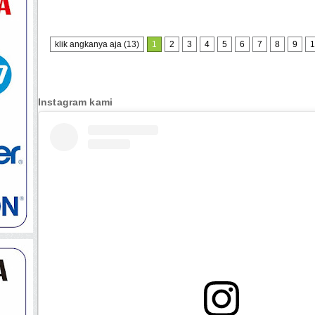
klik angkanya aja (13)
1
2
3
4
5
6
7
8
9
1
Instagram kami