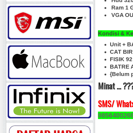
Hdd 32
Ram 1 
VGA OUT
Kondisi & K
Unit + 
CAT BI
FISIK 92
BATRE A
{Belum 
Minat ... ??
SMS/ Whats
085640026