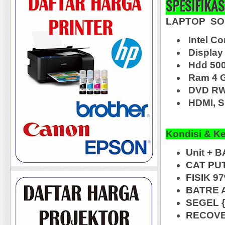
SPESIFIKAS
LAPTOP SO
Intel Co
Display 
Hdd 50
Ram 4 
DVD RW
HDMI, S
Kondisi & K
Unit + 
CAT PU
FISIK 9
BATRE A
SEGEL {
RECOVER