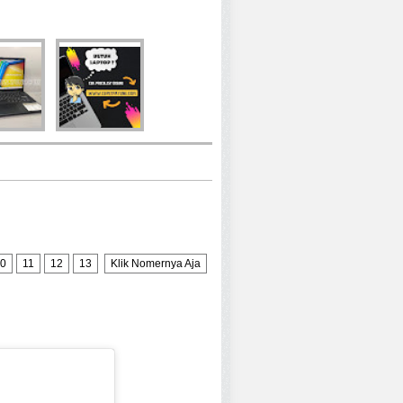
0
11
12
13
Klik Nomernya Aja