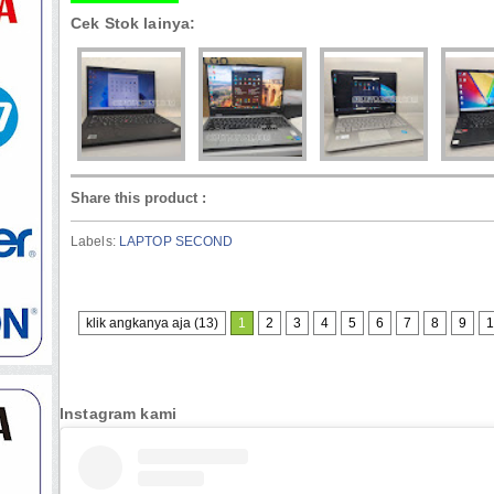
Cek Stok lainya:
Share this product
:
Labels:
LAPTOP SECOND
klik angkanya aja (13)
1
2
3
4
5
6
7
8
9
1
Instagram kami