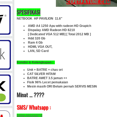
SPESIFIKASI
NETBOOK HP PAVILION 11.6"
AMD A4 1250 Apu with radeon HD Grapich
Dispalay AMD Radeon HD 8210
[ Dedicated VGA 512 MB] [ Total 2012 MB ]
Hdd 320 Gb
Ram 4 Gb
HDMI, VGA OUT,
LAN, SD Card
Kondisi & Kelengkapan :
Unit + BATRE + chas ori
CAT SILVER HITAM
BATRE AWET 3.5 jaman ++
Fisik 96% Lecet pemakaian
Mesin masih ORI Belum pernah SERVIS MESIN
Minat ... ????
SMS/ Whatsapp :
085640026879