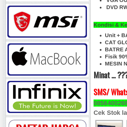
VGA OU
DVD RW,
Kondisi & K
Unit + B
CAT GLO
BATRE A
Fisik 9
MESIN N
Minat ... ??
SMS/ Whats
085640026
Cek Stok la