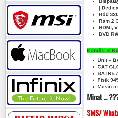
Dispala
[ Dedic
Hdd 32
Ram 2 
HDMI, 
DVD RW,
Kondisi & K
Unit + 
CAT GL
BATRE A
Fisik 94
Mesin m
Minat ... ??
SMS/ Whats