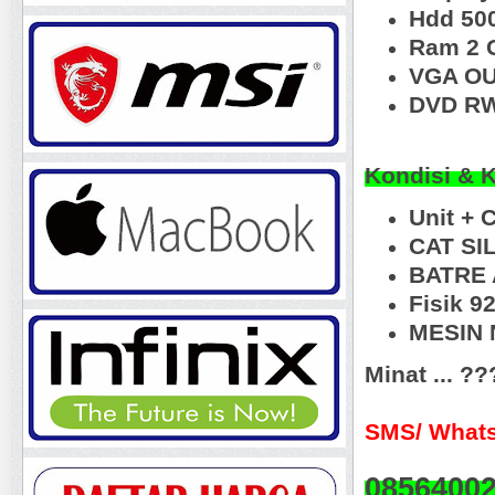
Hdd 50
Ram 2 
VGA OU
DVD RW
Kondisi & 
Unit + 
CAT SI
BATRE 
Fisik 
MESIN N
Minat ... ?
SMS/ Whats
0856400