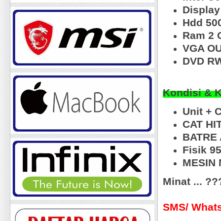
Display
Hdd 50
Ram 2 
VGA OU
DVD RW
Kondisi & 
Unit + 
CAT HI
BATRE 
Fisik 
MESIN N
Minat ... ?
SMS/ Whats