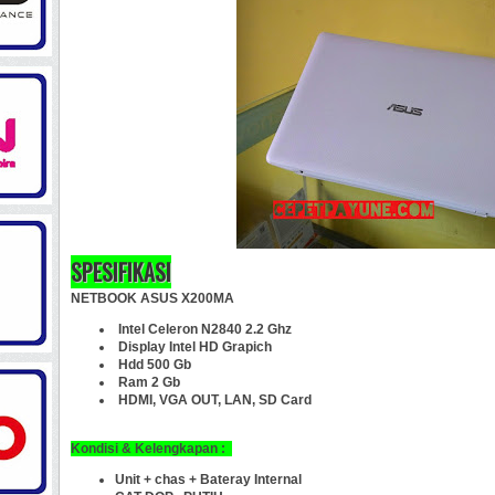
SPESIFIKASI
NETBOOK ASUS X200MA
Intel Celeron N2840 2.2 Ghz
Display Intel HD Grapich
Hdd 500 Gb
Ram 2 Gb
HDMI, VGA OUT, LAN, SD Card
Kondisi & Kelengkapan :
Unit + chas + Bateray Internal