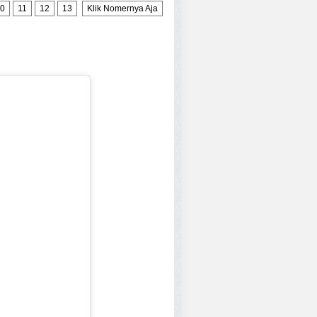
0
11
12
13
Klik Nomernya Aja