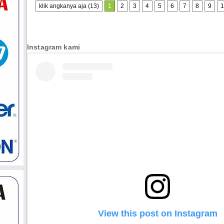
klik angkanya aja (13)
1
2
3
4
5
6
7
8
9
1
Instagram kami
View this post on Instagram