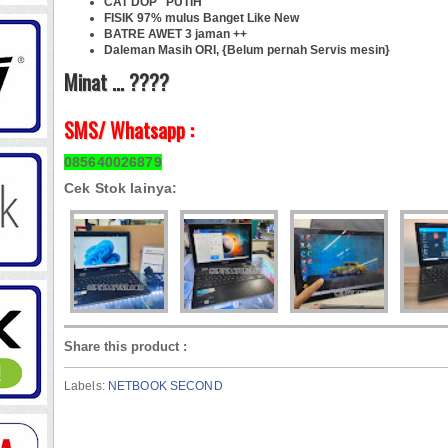
CAT DOP PUTIH
FISIK 97% mulus Banget Like New
BATRE AWET 3 jaman ++
Daleman Masih ORI, {Belum pernah Servis mesin}
Minat ... ????
SMS/ Whatsapp :
085640026879
Cek Stok lainya:
Share this product
:
Labels:
NETBOOK SECOND