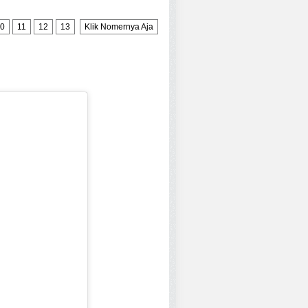
0
11
12
13
Klik Nomernya Aja