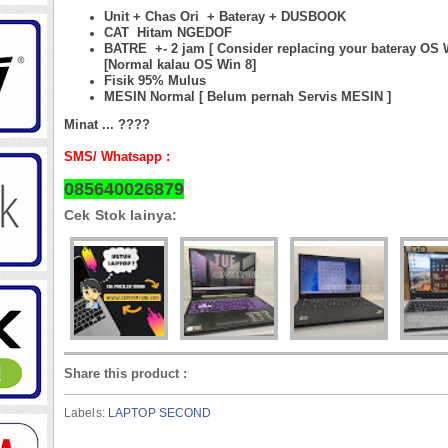
Unit + Chas Ori + Bateray + DUSBOOK
CAT Hitam NGEDOF
BATRE +- 2 jam [ Consider replacing your bateray OS 
[Normal kalau OS Win 8]
Fisik 95%
Mulus
MESIN Normal [ Belum pernah Servis MESIN ]
Minat ... ????
SMS/ Whatsapp :
085640026879
Cek Stok lainya:
Share this product
:
Labels:
LAPTOP SECOND