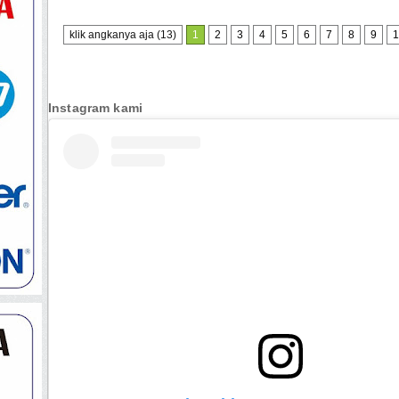
klik angkanya aja (13)
1
2
3
4
5
6
7
8
9
1
Instagram kami