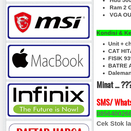
Hdd 50
Ram 2 
VGA OUT
Kondisi & K
Unit + 
CAT HIT
FISIK 9
BATRE A
Daleman
Minat ... ??
SMS/ Whats
085640026
Cek Stok la