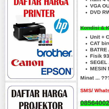
VGA OU
DVD RW
Kondisi & 
Unit + 
CAT bi
BATRE 
Fisik 
SEGEL 
MESIN N
Minat ... ?
SMS/ Whats
0856400