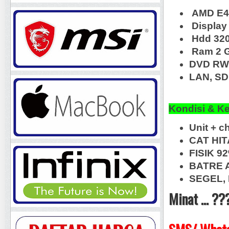
AMD E45
Display
Hdd 32
Ram 2 
DVD RW
LAN, SD
Kondisi & K
Unit + c
CAT HIT
FISIK 9
BATRE A
SEGEL, 
Minat ... ??