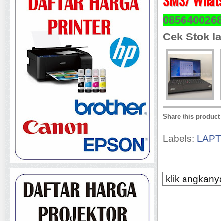
SMS/ Whats
085640026
Cek Stok la
Share this product
Labels:
LAP
klik angkanya