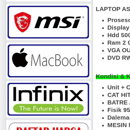
LAPTOP A
Proses
Displa
Hdd 50
Ram 2 
VGA OU
DVD RW
Kondisi & 
Unit + 
CAT HI
BATRE 
Fisik 
Dalema
MESIN N