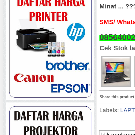
Minat ... ?
SMS/ Whats
0856400
Cek Stok la
Share this product
Labels:
LAP
klik angkanya