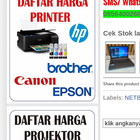
SMS/ Whats
085640026
Cek Stok la
Share this product
Labels:
NET
klik angkanya