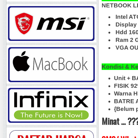
NETBOOK L
Intel A
Display 
Hdd 16
Ram 2 
VGA OUT
Kondisi & K
Unit + B
FISIK 9
Warna H
BATRE 
{Belum 
Minat ... ??