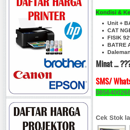
Kondisi & K
Unit + B
CAT NG
FISIK 9
BATRE A
Daleman 
Minat ... ??
SMS/ Whats
085640026
Cek Stok la