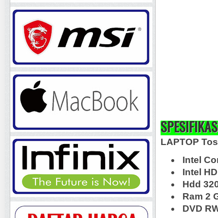
SPESIFIKAS
LAPTOP Tos
Intel Co
Intel HD
Hdd 32
Ram 2 
DVD RW,