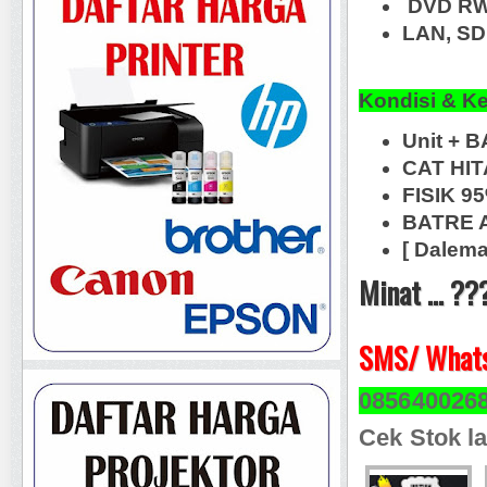
DVD RW
LAN, SD
Kondisi & K
Unit + 
CAT HI
FISIK 9
BATRE A
[ Dalema
Minat ... ??
SMS/ Whats
085640026
Cek Stok la