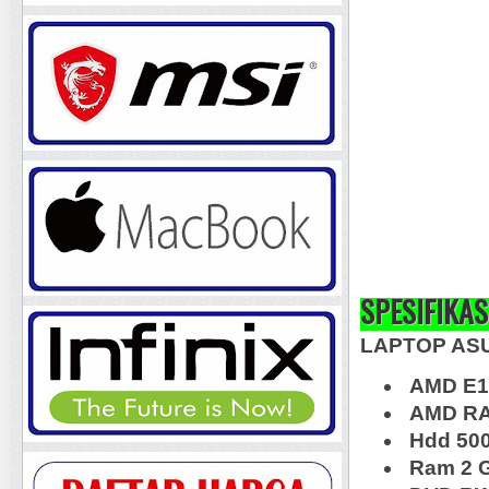
SPESIFIKAS
LAPTOP AS
AMD E1 
AMD RA
Hdd 50
Ram 2 