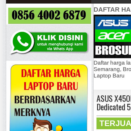
DAFTAR H
Daftar harga l
Semarang, Bros
Laptop Baru
ASUS X45O
Dedicated 
TERJU