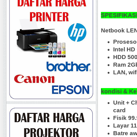
SPESIFIKASI
Netbook LE
Prosesor
Intel HD
HDD 50
Ram 2G
LAN, wif
kondisi &
Ke
Unit + C
card
Fisik 99
Layar 11
Batre aw