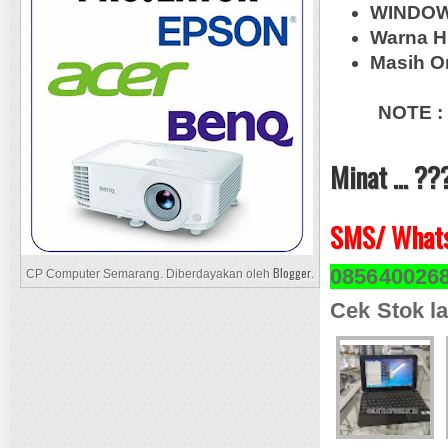
WINDOW
Warna 
Masih Or
NOTE :
Minat ... ??
SMS/ Whats
085640026
Blogger
CP Computer Semarang. Diberdayakan oleh
.
Cek Stok la