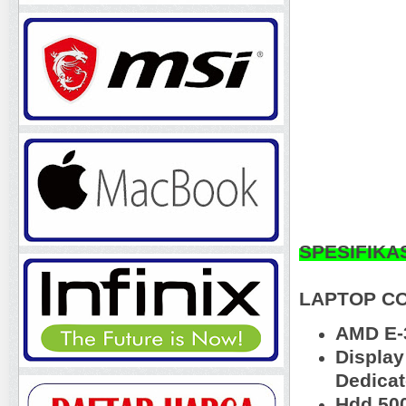
SPESIFIKA
LAPTOP C
AMD E-
Displa
Dedica
Hdd 50