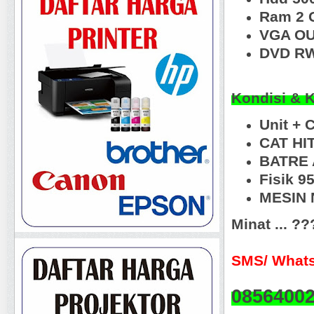
Ram 2 
VGA OU
DVD RW
Kondisi & 
Unit + 
CAT HI
BATRE 
Fisik 
MESIN N
Minat ... ?
SMS/ Whats
0856400