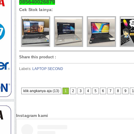
085640026879
Cek Stok lainya:
Share this product
:
Labels:
LAPTOP SECOND
klik angkanya aja (13)
1
2
3
4
5
6
7
8
9
1
Instagram kami