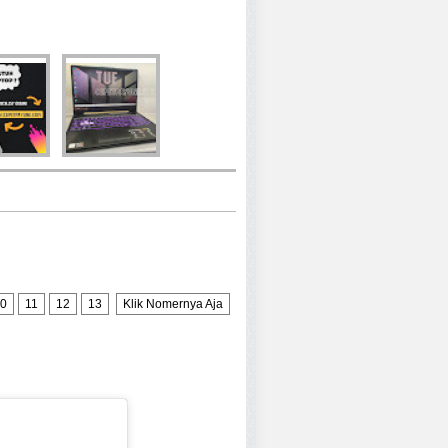
0
11
12
13
Klik Nomernya Aja