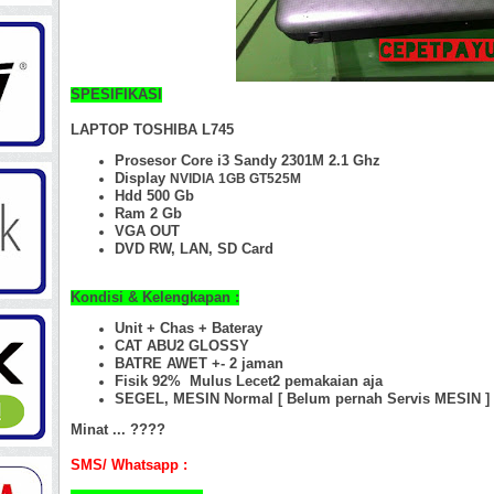
SPESIFIKASI
LAPTOP TOSHIBA L745
Prosesor Core i3 Sandy 2301M 2.1 Ghz
Display
NVIDIA 1GB GT525M
Hdd 500 Gb
Ram 2 Gb
VGA OUT
DVD RW, LAN, SD Card
Kondisi & Kelengkapan :
Unit + Chas +
Bateray
CAT ABU2 GLOSSY
BATRE AWET +- 2 jaman
Fisik 9
2
%
Mulus Lecet2 pemakaian aja
SEGEL, MESIN Normal [ Belum pernah Servis MESIN ]
Minat ... ????
SMS/ Whatsapp :