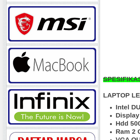
SPESIFIKA
LAPTOP L
Intel D
Display
Hdd 50
Ram 2 
VGA OU