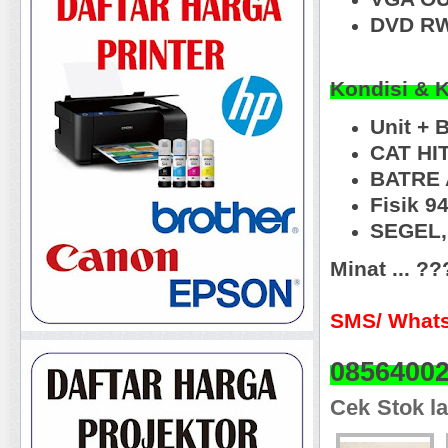
DVD RW
Kondisi & 
Unit +
CAT HI
BATRE 
Fisik 
SEGEL, 
Minat ... ?
SMS/ Whats
0856400
Cek Stok la