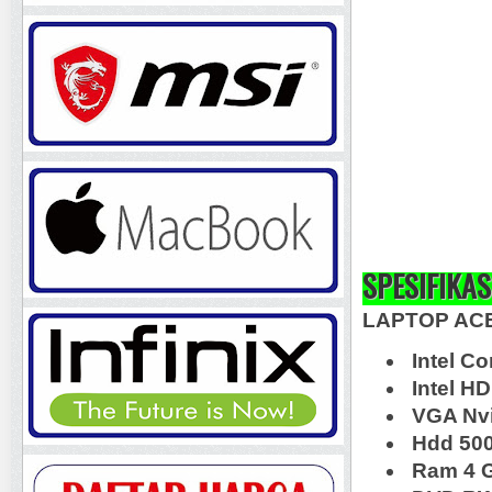
SPESIFIKAS
LAPTOP ACE
Intel C
Intel HD
VGA Nvi
Hdd 50
Ram 4 