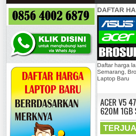
DAFTAR H
Daftar harga l
Semarang, Bros
Laptop Baru
ACER V5 47
620M 1GB 
TERJU