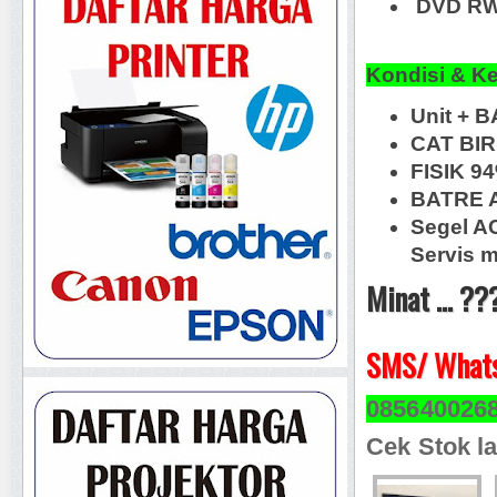
DVD RW,
Kondisi & K
Unit + B
CAT BI
FISIK 9
BATRE A
Segel A
Servis m
Minat ... ??
SMS/ Whats
085640026
Cek Stok la