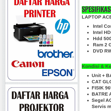
SPESIFIKAS
LAPTOP ACE
Intel C
Intel HD
Hdd 50
Ram 2 
DVD RW,
Kondisi & K
Unit + B
CAT GL
FISIK 9
BATRE A
Segel A
Servis m