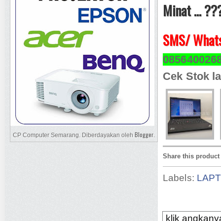
Minat ... ??
SMS/ Whats
085640026
Cek Stok la
Blogger
CP Computer Semarang. Diberdayakan oleh
.
Share this product
Labels:
LAP
klik angkanya