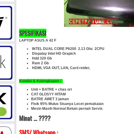
SPESIFIKASI
LAPTOP ASUS A 42 F
INTEL DUAL CORE P6200 2.13 Ghz 2CPU
Dispalay Intel HD Grapich
Hdd 320 Gb
Ram 2 Gb
HDMI, VGA OUT, LAN, Card reider,
Kondisi & Kelengkapan :
Unit + BATRE + chas ori
CAT GLOSYY HITAM
BATRE AWET 3 jaman
Fisik 95% Mulus Sisanya Lecet pemakaian
Mesin Masih Normal Belum pernah Servis
Minat ... ????
SMS/ Whatsapp :