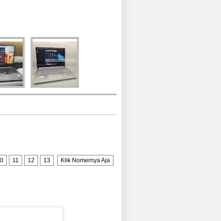
0
11
12
13
Klik Nomernya Aja