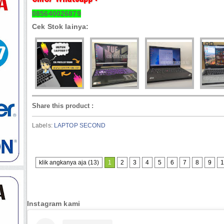
085640026879
Cek Stok lainya:
Share this product
:
Labels:
LAPTOP SECOND
klik angkanya aja (13)
1
2
3
4
5
6
7
8
9
1
Instagram kami