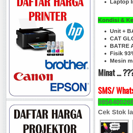
Laptop I
Kondisi & K
Unit + B
CAT GL
BATRE A
Fisik 9
Mesin m
Minat ... ??
SMS/ Whats
085640026
Cek Stok la