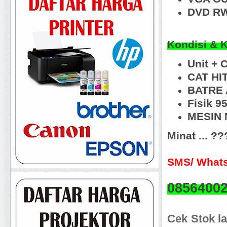
DVD RW
Kondisi & 
Unit + 
CAT HI
BATRE 
Fisik 
MESIN N
Minat ... ?
SMS/ Whats
0856400
Cek Stok la