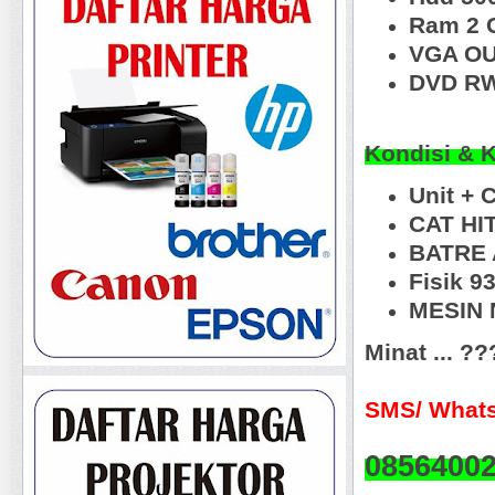
Ram 2 
VGA OU
DVD RW
Kondisi & 
Unit + 
CAT HI
BATRE 
Fisik 9
MESIN N
Minat ... ?
SMS/ Whats
0856400