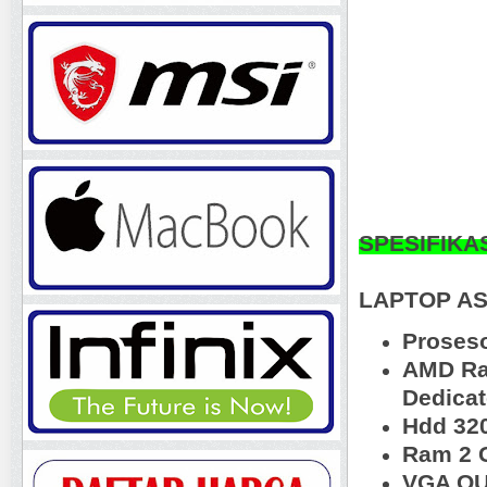
SPESIFIKA
LAPTOP A
Proses
AMD Ra
Dedica
Hdd 32
Ram 2 
VGA OU