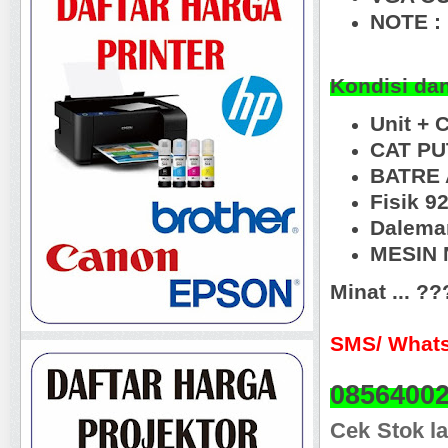
NOTE :
Kondisi da
Unit + 
CAT PU
BATRE 
Fisik 9
Dalema
MESIN N
Minat ... ?
SMS/ Whats
0856400
Cek Stok la