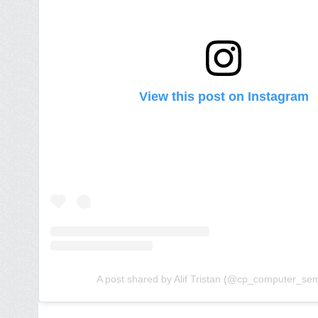
View this post on Instagram
A post shared by Alif Tristan (@cp_computer_se