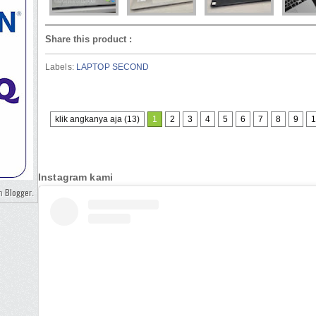
Share this product
:
Labels:
LAPTOP SECOND
klik angkanya aja (13)
1
2
3
4
5
6
7
8
9
1
Instagram kami
Blogger
eh
.