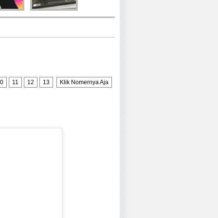
0
11
12
13
Klik Nomernya Aja