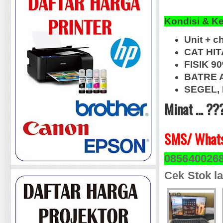
Kondisi & K
Unit + c
CAT HI
FISIK 9
BATRE A
SEGEL, 
Minat ... ??
SMS/ Whats
085640026
Cek Stok la