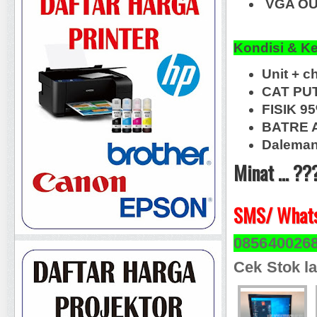
VGA OUT
Kondisi & K
Unit + c
CAT PUT
FISIK 9
BATRE A
Daleman
Minat ... ??
SMS/ Whats
085640026
Cek Stok la