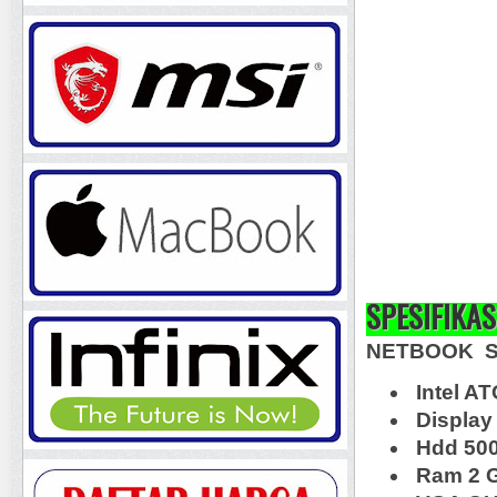
SPESIFIKAS
NETBOOK S
Intel A
Display
Hdd 50
Ram 2 