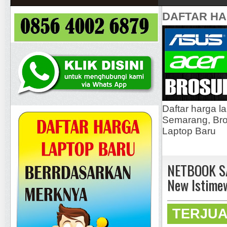
DAFTAR H
Daftar harga l
Semarang, Bros
Laptop Baru
NETBOOK S
New Istime
TERJU