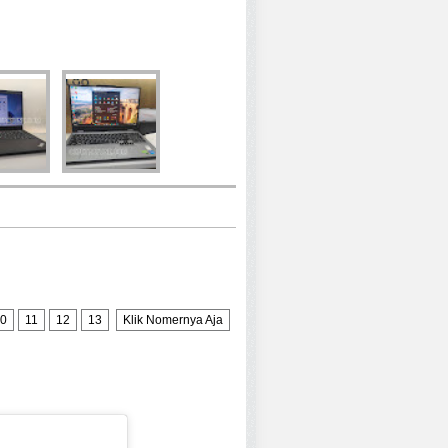
0
11
12
13
Klik Nomernya Aja