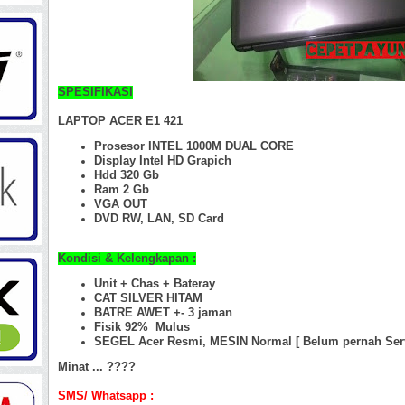
SPESIFIKASI
LAPTOP ACER E1 421
Prosesor INTEL 1000M DUAL CORE
Display
Intel HD Grapich
Hdd 320 Gb
Ram 2 Gb
VGA OUT
DVD RW, LAN, SD Card
Kondisi & Kelengkapan :
Unit + Chas +
Bateray
CAT SILVER HITAM
BATRE AWET +- 3 jaman
Fisik 92%
Mulus
SEGEL Acer Resmi, MESIN Normal [ Belum pernah Ser
Minat ... ????
SMS/ Whatsapp :