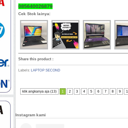
085640026879
Cek Stok lainya:
Share this product
:
Labels:
LAPTOP SECOND
klik angkanya aja (13)
1
2
3
4
5
6
7
8
9
1
Instagram kami