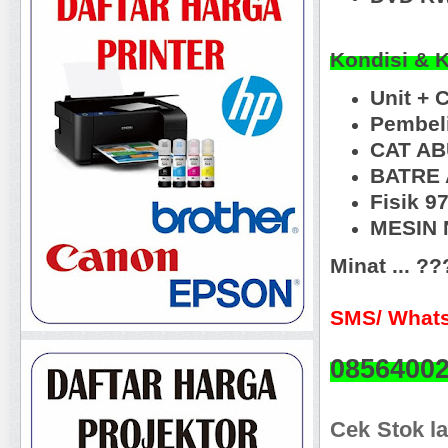
Kondisi & 
Unit + 
Pembeli
CAT AB
BATRE 
Fisik 
MESIN N
Minat ... ?
SMS/ Whats
0856400
Cek Stok la